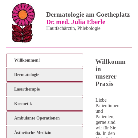
Dermatologie am Goetheplatz
Dr. med. Julia Eberle
Hautfachärztin, Phlebologie
Willkommen!
Willkommen
in
Dermatologie
unserer
Praxis
Lasertherapie
Liebe
Kosmetik
Patientinnen
und
Patienten,
Ambulante Operationen
gerne sind
wir für Sie
Ästhetische Medizin
da. In den