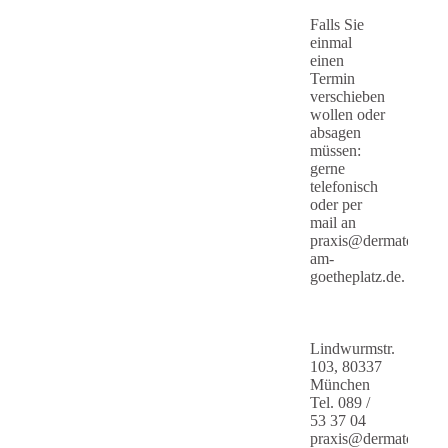
Falls Sie
einmal
einen
Termin
verschieben
wollen oder
absagen
müssen:
gerne
telefonisch
oder per
mail an
praxis@dermatologie
am-
goetheplatz.de.
Lindwurmstr.
103, 80337
München
Tel. 089 /
53 37 04
praxis@dermatologie